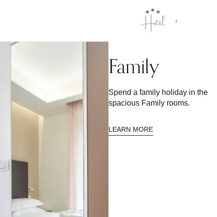
IT
Family
Spend a family holiday in the
spacious Family rooms.
LEARN MORE