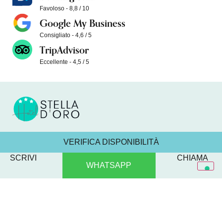
Favoloso - 8,8 / 10
Google My Business
Consigliato - 4,6 / 5
TripAdvisor
Eccellente - 4,5 / 5
VERIFICA DISPONIBILITÀ
VIA PORTO
TEL:
WHATSAPP:
E-MAIL:
Seguici
PALOS, 2 -
+39
+39 371
info@hotelstelladoro.com
SCRIVI
CHIAMA
47922
054
315 9624
WHATSAPP
VISERBA DI
173
RIMINI
4562
CIN IT 099014A19JUM7WPK | CIR
Privacy Policy
Cookie Policy
099014-AL-00128