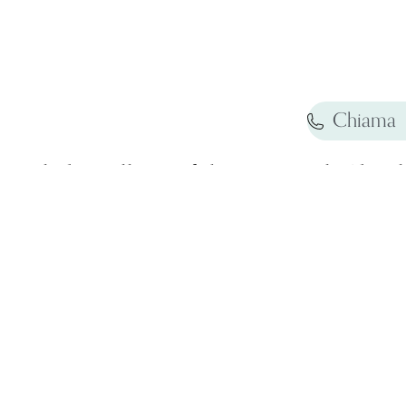
Chiama
Struttura bella moderna ed accoglient
dall'inizio della vacanza alla fine. M
l'hotel dove alla sera si può bere qual
Colazione dolce o salata rinfo
assortimento e di ottima qualità. Le
offrono tutti i servizi, dall'aria condi
Pulizia impecca