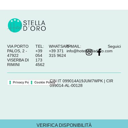
VIA PORTO
TEL:
WHATSAPP:
E-MAIL:
Seguici
PALOS, 2 -
+39
+39 371
info@hotelstelladoro.com
47922
054
315 9624
VISERBA DI
173
RIMINI
4562
CIN IT 099014A19JUM7WPK | CIR
Privacy Policy
Cookie Policy
099014-AL-00128
VERIFICA DISPONIBILITÀ